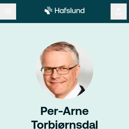
KARRIEREMENY
Del s
Per-Arne
Torbjørnsdal