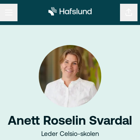
KARRIEREMENY
Del s
Anett Roselin Svardal
Leder Celsio-skolen