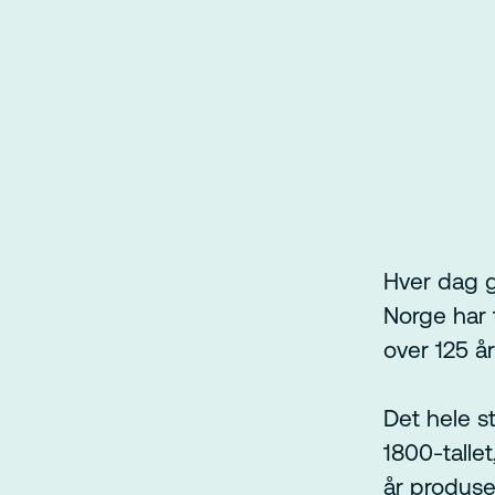
Hver dag g
Norge har t
over 125 år
Det hele s
1800-tallet
år produser