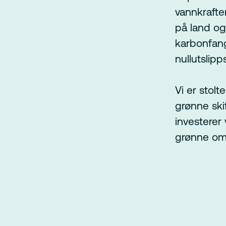
vannkraften
på land og
karbonfangs
nullutslipp
Vi er stolt
grønne ski
investerer
grønne oms