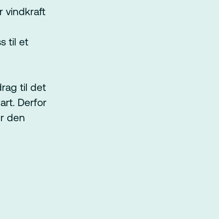
er vindkraft
 til et
rag til det
art. Derfor
er den