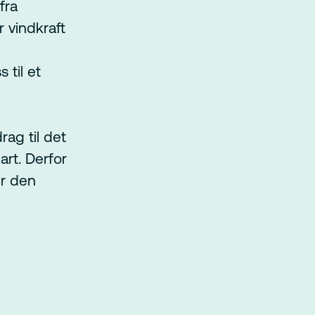
fra
er vindkraft
 til et
rag til det
art. Derfor
er den