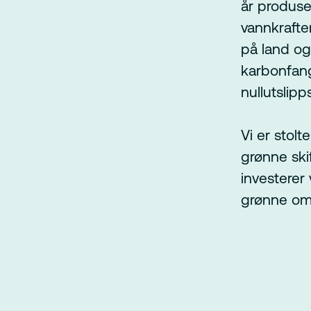
år produser
vannkraften
på land og
karbonfangs
nullutslipp
Vi er stolt
grønne ski
investerer
grønne oms