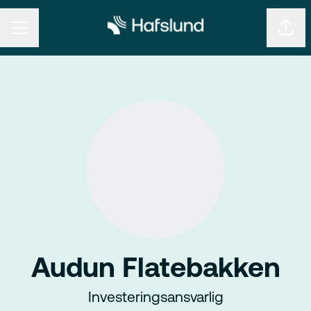
KARRIEREMENY
Del s
Audun Flatebakken
Investeringsansvarlig