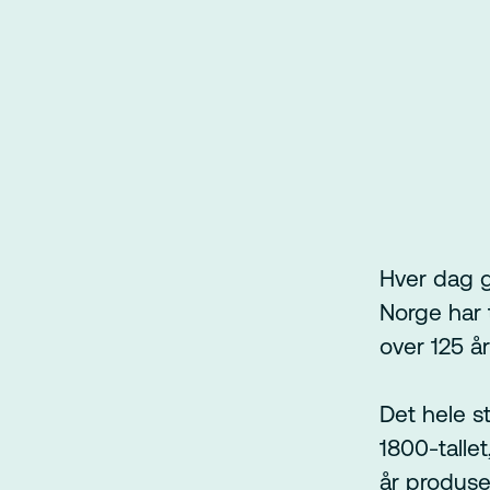
Hver dag g
Norge har t
over 125 år
Det hele s
1800-tallet
år produser