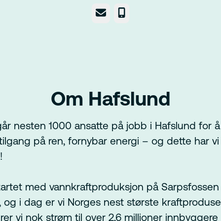
E-post
Telefonnummer
Om Hafslund
år nesten 1000 ansatte på jobb i Hafslund for å 
ilgang på ren, fornybar energi – og dette har vi 
!
tartet med vannkraftproduksjon på Sarpsfossen
, og i dag er vi Norges nest største kraftproduse
er vi nok strøm til over 2,6 millioner innbyggere 