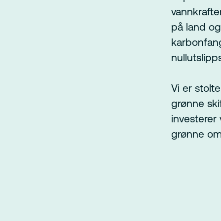
vannkraften
på land og
karbonfangs
nullutslipp
Vi er stolt
grønne ski
investerer
grønne oms