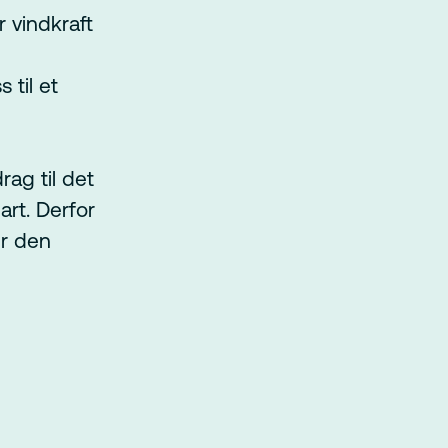
er vindkraft
 til et
rag til det
art. Derfor
er den