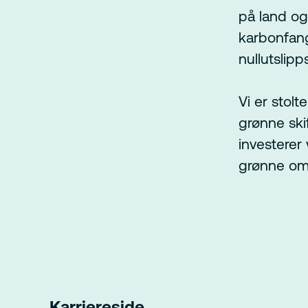
på land og
karbonfangs
nullutslipp
Vi er stolt
grønne ski
investerer
grønne oms
Karriereside