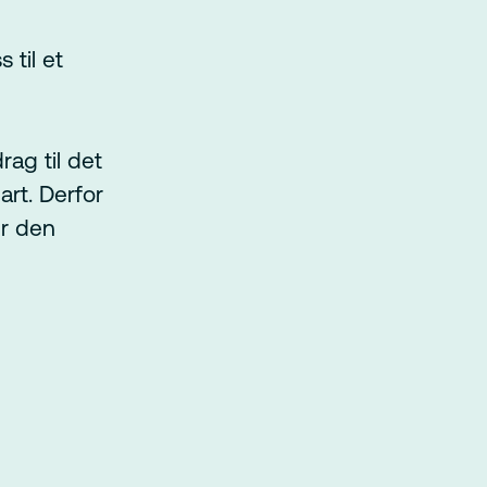
 til et
rag til det
art. Derfor
er den