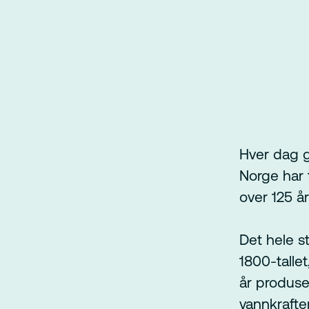
Hver dag g
Norge har t
over 125 år
Det hele s
1800-tallet
år produser
vannkraften