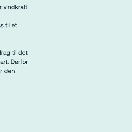
er vindkraft
 til et
rag til det
art. Derfor
er den