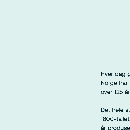
Hver dag g
Norge har t
over 125 år
Det hele s
1800-tallet
år produser