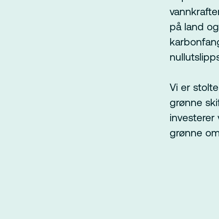
vannkraften
på land og
karbonfangs
nullutslipp
Vi er stolt
grønne ski
investerer
grønne oms