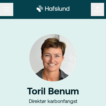
KARRIEREMENY
Del s
Toril Benum
Direktør karbonfangst