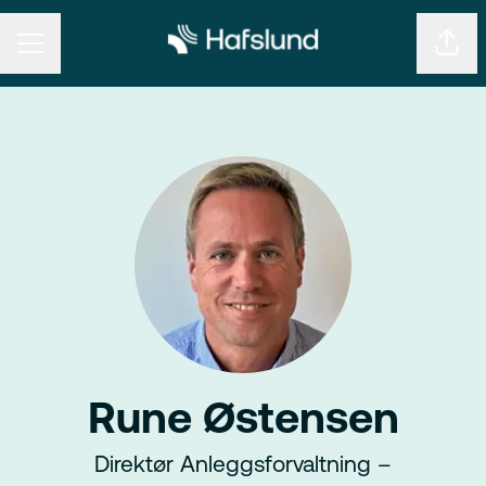
KARRIEREMENY
Del s
Rune Østensen
Direktør Anleggsforvaltning –