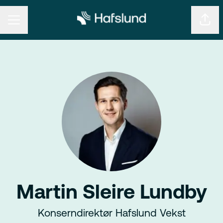
KARRIEREMENY
Del s
Martin Sleire Lundby
Konserndirektør Hafslund Vekst