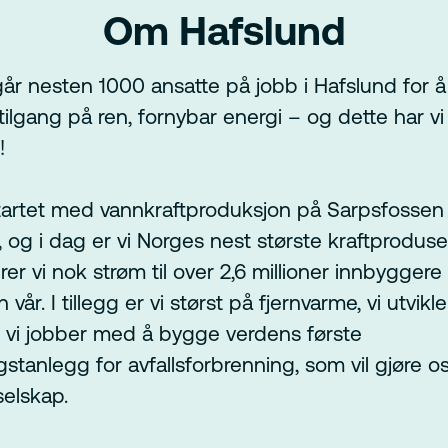
Om Hafslund
år nesten 1000 ansatte på jobb i Hafslund for å 
ilgang på ren, fornybar energi – og dette har vi 
!
tartet med vannkraftproduksjon på Sarpsfossen
, og i dag er vi Norges nest største kraftproduse
er vi nok strøm til over 2,6 millioner innbyggere 
 vår. I tillegg er vi størst på fjernvarme, vi utvikl
 vi jobber med å bygge verdens første
tanlegg for avfallsforbrenning, som vil gjøre oss
selskap.