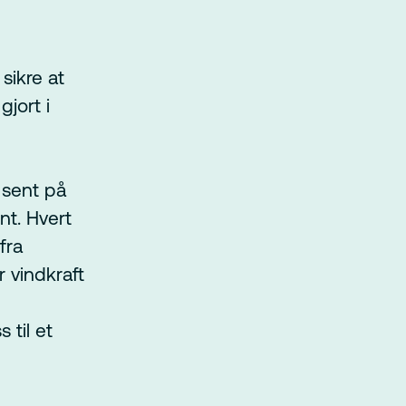
sikre at
gjort i
 sent på
nt. Hvert
fra
er vindkraft
 til et