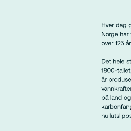
Hver dag g
Norge har t
over 125 år
Det hele s
1800-tallet
år produser
vannkraften
på land og
karbonfangs
nullutslipp